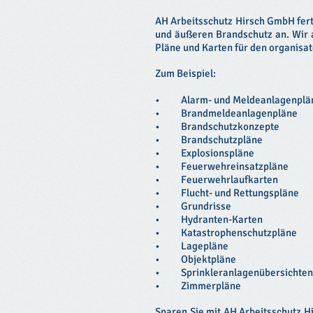
AH Arbeitsschutz Hirsch GmbH fert
und äußeren Brandschutz an. Wir a
Pläne und Karten für den organisa
Zum Beispiel:
• Alarm- und Meldeanlagenplä
• Brandmeldeanlagenpläne
• Brandschutzkonzepte
• Brandschutzpläne
• Explosionspläne
• Feuerwehreinsatzpläne
• Feuerwehrlaufkarten
• Flucht- und Rettungspläne
• Grundrisse
• Hydranten-Karten
• Katastrophenschutzpläne
• Lagepläne
• Objektpläne
• Sprinkleranlagenübersichten
• Zimmerpläne
Sparen Sie mit AH Arbeitsschutz H