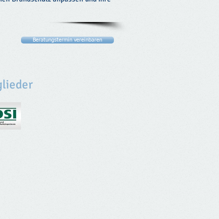
Beratungstermin vereinbaren
glieder